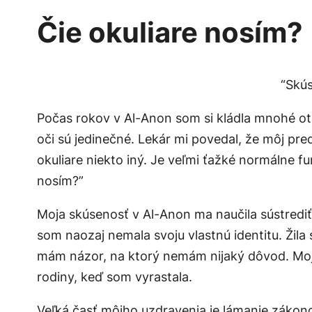
Čie okuliare nosím?
“Skús
Počas rokov v Al-Anon som si kládla mnohé otá
oči sú jedinečné. Lekár mi povedal, že môj pr
okuliare niekto iný. Je veľmi ťažké normálne 
nosím?”
Moja skúsenosť v Al-Anon ma naučila sústrediť 
som naozaj nemala svoju vlastnú identitu. Žila
mám názor, na ktorý nemám nijaký dôvod. Moj
rodiny, keď som vyrastala.
Veľká časť môjho uzdravenia je lámanie zákono