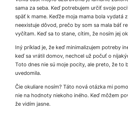
sama za seba. Keď potrebujem určiť svoje pocit
späť k mame. Keďže moja mama bola vydatá za a
neexistuje dôvod, prečo by som sa mala báť re
vyčítam. Keď sa to stane, cítim, že nosím jej o
Iný príklad je, že keď minimalizujem potreby i
keď sa vrátil domov, nechcel už počuť o nijak
Toto dnes nie sú moje pocity, ale preto, že to
uvedomila.
Čie okuliare nosím? Táto nová otázka mi pomohl
nie na hodnoty niekoho iného. Keď môžem po
že vidím jasne.