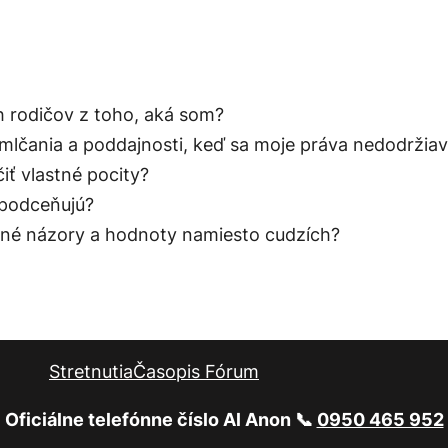
ch rodičov z toho, aká som?
lčania a poddajnosti, keď sa moje práva nedodržiav
iť vlastné pocity?
 podceňujú?
tné názory a hodnoty namiesto cudzích?
Stretnutia
Časopis Fórum
Oficiálne telefónne číslo Al Anon 📞
0950 465 952