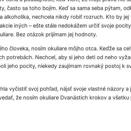
y, často sa toho bojím. Keď sa sama seba pýtam, odkia
lkoholika, nechcela nikdy robiť rozruch. Kto by jej 
akcie iných – ešte stále nedokážem určiť svoje pocit
kuliare. Bez otázok prijímam jej hodnoty.
ného človeka, nosím okuliare môjho otca. Keďže sa cel
ých potrebách. Nechcel, aby si jeho deti od neho vy
 boli jeho pocity, niekedy zaujímam rovnaký postoj k 
a vyčistiť svoj pohľad, nájsť svoje vlastné názory a
vedať, že
nosím okuliare Dvanástich krokov a všetku