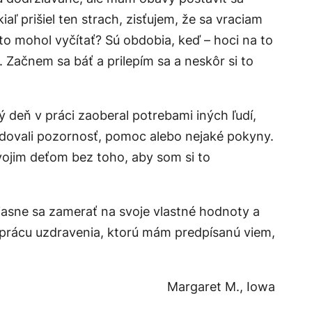
ľ prišiel ten strach, zisťujem, že sa vraciam
to mohol vyčítať? Sú obdobia, keď – hoci na to
y. Začnem sa báť a
prilepím sa
a neskôr si to
ý deň v práci zaoberal potrebami iných ľudí,
žadovali pozornosť, pomoc alebo nejaké pokyny.
svojim deťom bez toho, aby som si to
 jasne sa zamerať na svoje vlastné hodnoty a
 prácu uzdravenia, ktorú mám predpísanú
viem,
Margaret M., Iowa