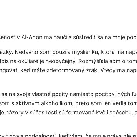
enosť v Al-Anon ma naučila sústrediť sa na moje poc
zky. Nedávno som použila myšlienku, ktorá ma napadl
edpis na okuliare je neobyčajný. Rozmýšľala som o to
fungovať, keď máte zdeformovaný zrak. Vtedy ma napa
sa na svoje vlastné pocity namiesto pocitov iných ľu
 som s aktívnym alkoholikom, preto som len verila to
e názory v súčasnosti sú formované kvôli spôsobu, 
v ticha a poddajnosti, keď viem, že moje práva nie 