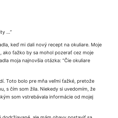
ity …”
a, keď mi dali nový recept na okuliare. Moje
m, ako ťažko by sa mohol pozerať cez moje
dla moja najnovšia otázka: “Čie okuliare
dí. Toto bolo pre mňa veľmi ťažké, pretože
mu, s čím som žila. Niekedy si uvedomím, že
akým som vstrebávala informácie od mojej
sú dodržiavané, ale mám obavy postaviť sa